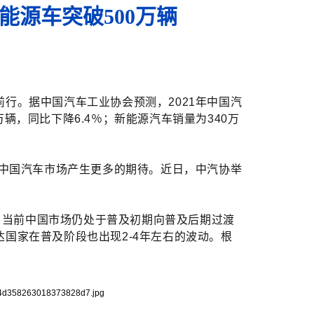
能源车突破500万辆
行。据中国汽车工业协会预测，2021年中国汽
万辆，同比下降6.4％；新能源汽车销量为340万
的中国汽车市场产生更多的期待。近日，中汽协举
，当前中国市场仍处于普及初期向普及后期过渡
国家在普及阶段也出现2-4年左右的波动。根