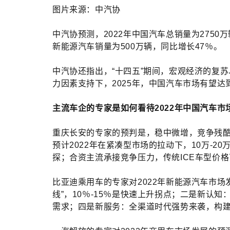
图片来源：中汽协
中汽协预测，2022年中国汽车总销量为2750
新能源汽车销量为500万辆，同比增长47％。
中汽协还指出，“十四五”期间，宏观经济的复
力因素支持下，2025年，中国汽车市场有望达到
主流车企的专家是如何看待2022年中国汽车市
重庆长安的专家的预判是，稳中微增，竞争残
预计2022年在紧凑型市场的拉动下，10万-
探；合资主流承接竞争压力，传统ICE车型价格下
比亚迪乘用车的专家对2022年新能源汽车市场
线”，10％-15％是快速上升拐点；二是新
需求；四是新服务：全渠道时代强势来袭，构建新