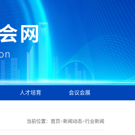
人才培育
会议会展
当前位置：
首页
>
新闻动态
>
行业新闻